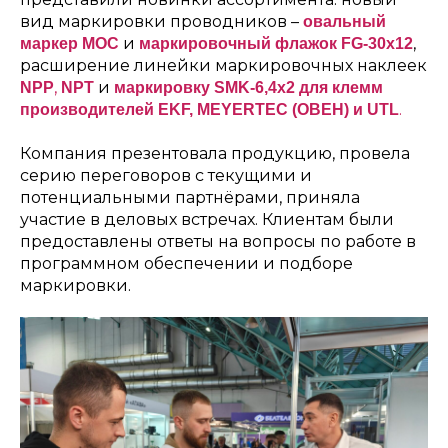
вид маркировки проводников –
овальный
и
,
маркер МОС
маркировочный флажок FG-30x12
расширение линейки маркировочных наклеек
,
и
NPP
NPT
маркировку SMK-6,4x2 для клемм
.
производителей EKF, MEYERTEC (ОВЕН) и UTL
Компания презентовала продукцию, провела
серию переговоров с текущими и
потенциальными партнёрами, приняла
участие в деловых встречах. Клиентам были
предоставлены ответы на вопросы по работе в
программном обеспечении и подборе
маркировки.