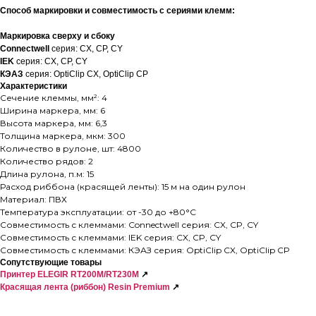
Способ маркировки и совместимость с сериями клемм:
Маркировка сверху и сбоку
Connectwell
серия: CX, CP, CY
IEK
серия: CX, CP, CY
КЭАЗ
серия: OptiClip CX, OptiClip CP
Характеристики
Сечение клеммы, мм²: 4
Ширина маркера, мм: 6
Высота маркера, мм: 6,3
Толщина маркера, мкм: 300
Количество в рулоне, шт: 4800
Количество рядов: 2
Длина рулона, п.м: 15
Расход риббона (красящей ленты): 15 м на один рулон
Материал: ПВХ
Температура эксплуатации: от -30 до +80°C
Совместимость с клеммами: Connectwell серия: CX, CP, CY
Совместимость с клеммами: IEK серия: CX, CP, CY
Совместимость с клеммами: КЭАЗ серия: OptiClip CX, OptiClip CP
Сопутствующие товары
Принтер ELEGIR RT200M/RT230M
↗
Красящая лента (риббон) Resin Premium
↗