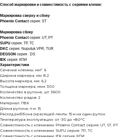
Способ маркировки и совместимость с сериями клемм:
Маркировка сверху и сбоку
Phoenix Contact
серия: ST
Маркировка сбоку
Phoenix Contact
серия: UT, PT
SUPU
серия: TP, TC
DKC
серия: Nuputuk VPR, TUR
DEGSON
серия : DS
IEK
серия: КПИ
Характеристики
Сечение клеммы, мм²: 6
Ширина маркера, мм: 8,2
Высота маркера, мм: 6,2
Толщина маркера, мкм: 300
Количество в рулоне, шт: 3600
Количество рядов: 2
Материал: ПВХ
Длина рулона, п.м: 15
Расход риббона (красящей ленты: 15 м на один рулон
Температура эксплуатации: от -30 до +80°C
Совместимость с клеммами: Phoenix Contact серия: UT, ST, PT
Совместимость с клеммами: SUPU серия: TP, TC
Совместимость с клеммами: IEK серия: КПИ