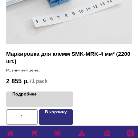
Маркировка для клемм SMK-MRK-4 мм² (2200
Ма
шт.)
шт
Розничная цена
Ро
2 855
р.
2 
/
1 pack
Подробнее
В корзину