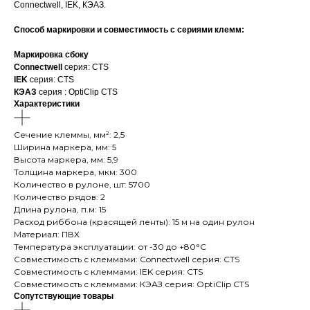
Connectwell, IEK, КЭАЗ.
Способ маркировки и совместимость с сериями клемм:
Маркировка сбоку
Connectwell
серия: CTS
IEK
серия: CTS
КЭАЗ
серия : OptiClip CTS
Характеристики
Сечение клеммы, мм²: 2,5
Ширина маркера, мм: 5
Высота маркера, мм: 5,9
Толщина маркера, мкм: 300
Количество в рулоне, шт: 5700
Количество рядов: 2
Длина рулона, п.м: 15
Расход риббона (красящей ленты): 15 м на один рулон
Материал: ПВХ
Температура эксплуатации: от -30 до +80°C
Совместимость с клеммами: Connectwell серия: CTS
Совместимость с клеммами: IEK серия: CTS
Совместимость с клеммами: КЭАЗ серия: OptiClip CTS
Сопутствующие товары