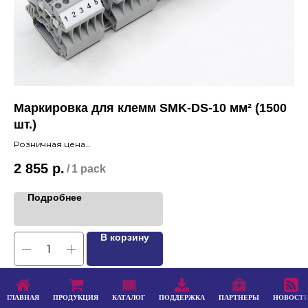
Маркировка для клемм SMK-DS-10 мм² (1500
М
шт.)
(3
Розничная цена
Ро
2 855
р.
2 
/
1 pack
Подробнее
В корзину
ГЛАВНАЯ
ГЛАВНАЯ
ПРОДУКЦИЯ
ПРОДУКЦИЯ
КАТАЛОГ
КАТАЛОГ
ПОДДЕРЖКА
ПОДДЕРЖКА
ПАРТНЕРЫ
ПАРТНЕРЫ
НОВОСТ
НОВОСТ