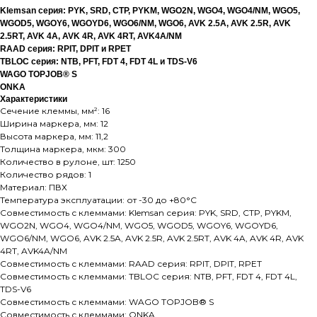
Klemsan серия: PYK, SRD, CTP, PYKM, WGO2N, WGO4, WGO4/NM, WGO5,
WGOD5, WGOY6, WGOYD6, WGO6/NM, WGO6, AVK 2.5A, AVK 2.5R, AVK
2.5RT, AVK 4A, AVK 4R, AVK 4RT, AVK4A/NM
RAAD серия: RPIT, DPIT и RPET
TBLOC серия: NTB, PFT, FDT 4, FDT 4L и TDS-V6
WAGO TOPJOB® S
ONKA
Характеристики
Сечение клеммы, мм²: 16
Ширина маркера, мм: 12
Высота маркера, мм: 11,2
Толщина маркера, мкм: 300
Количество в рулоне, шт: 1250
Количество рядов: 1
Материал: ПВХ
Температура эксплуатации: от -30 до +80°C
Совместимость с клеммами: Klemsan серия: PYK, SRD, CTP, PYKM,
WGO2N, WGO4, WGO4/NM, WGO5, WGOD5, WGOY6, WGOYD6,
WGO6/NM, WGO6, AVK 2.5A, AVK 2.5R, AVK 2.5RT, AVK 4A, AVK 4R, AVK
4RT, AVK4A/NM
Совместимость с клеммами: RAAD серия: RPIT, DPIT, RPET
Совместимость с клеммами: TBLOC серия: NTB, PFT, FDT 4, FDT 4L,
TDS-V6
Совместимость с клеммами: WAGO TOPJOB® S
Совместимость с клеммами: ONKA