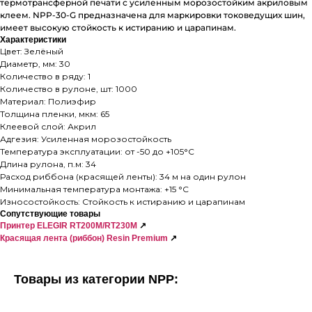
термотрансферной печати с усиленным морозостойким акриловым
клеем. NPP-30-G предназначена для маркировки токоведущих шин,
имеет высокую стойкость к истиранию и царапинам.
Характеристики
Цвет: Зелёный
Диаметр, мм: 30
Количество в ряду: 1
Количество в рулоне, шт: 1000
Материал: Полиэфир
Толщина пленки, мкм: 65
Клеевой слой: Акрил
Адгезия: Усиленная морозостойкость
Температура эксплуатации: от -50 до +105°C
Длина рулона, п.м: 34
Расход риббона (красящей ленты): 34 м на один рулон
Минимальная температура монтажа: +15 °C
Износостойкость: Cтойкость к истиранию и царапинам
Сопутствующие товары
Принтер ELEGIR RT200M/RT230M
↗
Красящая лента (риббон) Resin Premium
↗
Товары из категории NPP: