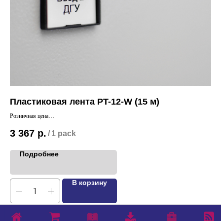
Пластиковая лента PT-12-W (15 м)
Пл
Розничная цена
Роз
3 367
р.
3 
/
1 pack
Подробнее
В корзину