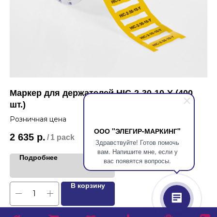
Маркер для держателей HIC-2-30-10-Y (400
Ма
шт.)
шт
Розничная цена
Ро
ООО "ЭЛЕГИР-МАРКИНГ"
2 635
р.
2 
/
1 pack
Здравствуйте! Готов помочь
вам. Напишите мне, если у
Подробнее
вас появятся вопросы.
В корзину