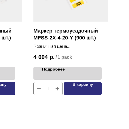
чный
Маркер термоусадочный
Мар
 шт.)
MFSS-2X-4-20-Y (900 шт.)
MFS
Розничная цена
Роз
4 004
р.
6 5
/
1 pack
Подробнее
ину
В корзину