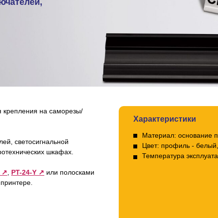
ючателей,
я крепления на саморезы/
Характеристики
Материал: основание 
лей, светосигнальной
Цвет: профиль - белый,
ротехнических шкафах.
Температура эксплуата
 ↗
,
PT-24-Y ↗
или полосками
 принтере.