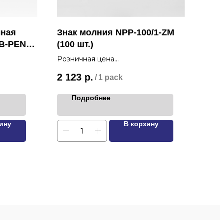
чная
Знак молния NPP-100/1-ZM
Зна
GB-PEN
(100 шт.)
(25
Розничная цена
Роз
2 123
р.
1 9
/
1 pack
Подробнее
ину
В корзину