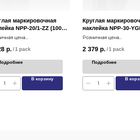
глая маркировочная
Круглая маркирово
лейка NPP-20/1-ZZ (1000
наклейка NPP-30-Y
(500 шт.)
ичная цена
Розничная цена
28
р.
2 379
р.
/
1 pack
/
1 pack
Подробнее
Подробнее
В корзину
В корз