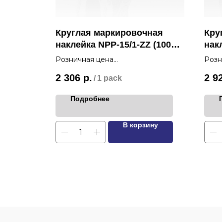
/1-ZM
Круглая маркировочная
Кру
наклейка NPP-15/1-ZZ (1000
нак
шт.)
шт.)
Розничная цена
Розн
2 306
р.
2 9
/
1 pack
Подробнее
ину
В корзину