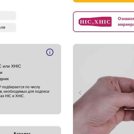
Ознако
маркер
еля
C или XHIC
ми
дник
 подбирается по числу
в, необходимых для подписи
ах HIC и XHIC.
Каталог