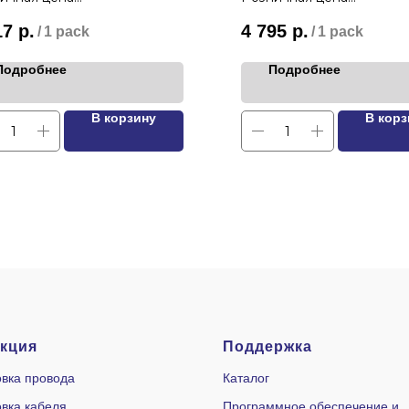
17
р.
4 795
р.
/
1 pack
/
1 pack
Подробнее
Подробнее
В корзину
В корз
кция
Поддержка
вка провода
Каталог
вка кабеля
Программное обеспечение и