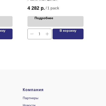
4 282
р.
4 7
/
1 pack
Подробнее
ину
В корзину
Компания
Партнеры
Новости