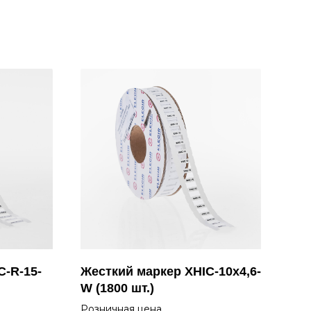
C-R-15-
Жесткий маркер XHIC-10x4,6-
Жес
W (1800 шт.)
Y (
Розничная цена
Роз