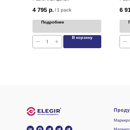
4 795
р.
6 9
/
1 pack
Подробнее
ину
В корзину
Проду
Маркиро
Маркиро