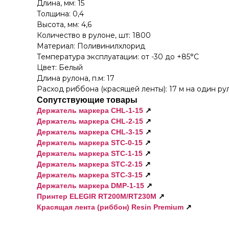
Длина, мм: 15
Толщина: 0,4
Высота, мм: 4,6
Количество в рулоне, шт: 1800
Материал: Поливинилхлорид
Температура эксплуатации: от -30 до +85°C
Цвет: Белый
Длина рулона, п.м: 17
Расход риббона (красящей ленты): 17 м на один ру
Сопутствующие товары
Держатель маркера CHL-1-1
5
↗
Держатель маркера CHL-2-1
5
↗
Держатель маркера CHL-3-15
↗
Держатель маркера STC-0-15
↗
Держатель маркера STC-1-1
5
↗
Держатель маркера STC-2-15
↗
Держатель маркера STC-3-1
5
↗
Держатель маркера DMP-1-15
↗
Принтер ELEGIR RT200M/RT230M
↗
Красящая лента (риббон) Resin Premium
↗